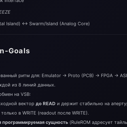
k Interface
REEZE
tal Island) ↔ Swarm/Island (Analog Core)
on-Goals
анный ритм для: Emulator → Proto (PCB) → FPGA → ASI
каждой из 8 линий данных.
обмен на VSB:
 входной вектор
до READ
и держит стабильно на аперту
 только в WRITE (readout после WRITE).
ая программируемая сущность
(RuleROM адресует тайлы