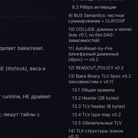
8.2 Рёбра активации
9) BUS Semantics: честное
суммирование + CLIP/OVF
10) COLLIDE: домены и winner
(как v0.1, но без DAG-
зависимостей)
елает bake/reset.
11) AutoReset-by-Fire
(межфазный доменный
сброс) — v0.2
12) READOUT_POLICY v0.2
 (thr/lock), веса и
13) Bake Binary TLV Spec v0.2
(несовместим с v0.1)
13.1 Общие правила
 runtime, НЕ драйвят
13.2 Header (28 bytes)
13.3 TLV header (8 bytes)
; пишут тайлы с
13.4 TLV type map v0.2
13.5 Обязательные TLV
14) TLV структуры (канон
v0.2)