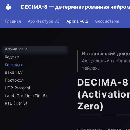
DECIMA-8 — детерминированная нейро
Главная
Архитектура v3
Архив v0.2
Экосистема
Архив v0.2
Исторический докум
Кодекс
Актуальный runtime 
Контракт
тайлах.
Bake TLV
DECIMA-8 
Протокол
UDP Protocol
(Activatio
Latch Corridor (Tier 5)
Zero)
RTL (Tier 5)