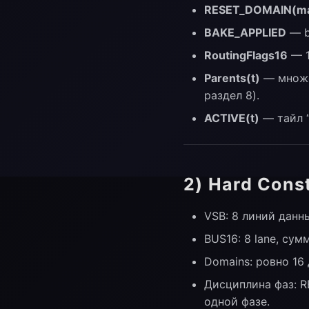
RESET_DOMAIN(ma
BAKE_APPLIED
— b
RoutingFlags16
— 1
Parents(t)
— множе
раздел 8).
ACTIVE(t)
— тайл “
2) Hard Cons
VSB: 8 линий данны
BUS16: 8 lane, су
Domains: ровно 16 
Дисциплина фаз: R
одной фазе.