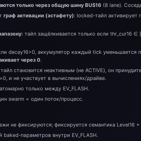
аются только через общую шину BUS16
(8 lane). Сосе
ют
граф активации (эстафету)
: locked-тайл активирует
иапазону:
тайл защёлкивается только если thr_cur16 ∈ [th
ли decay16>0, аккумулятор каждый tick уменьшается п
акивает через 0
.
тайл становится неактивным (не ACTIVE), он принудит
d=0, и не участвует в вычислениях/драйве.
 атомарно только между EV_FLASH.
дин swarm = один поток/процесс.
жи не фиксируются; фиксируется семантика Level16 +
й baked-параметров внутри EV_FLASH.