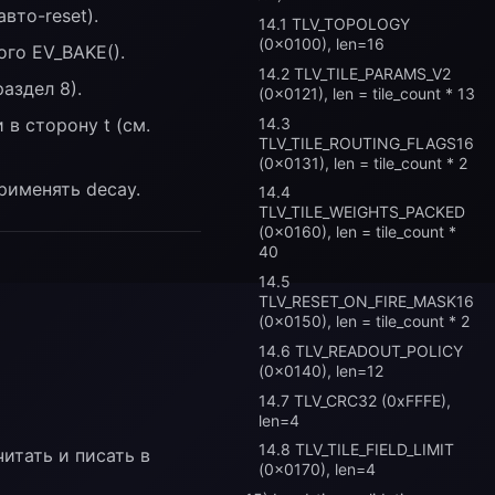
вто-reset).
14.1 TLV_TOPOLOGY
(0x0100), len=16
ого EV_BAKE().
14.2 TLV_TILE_PARAMS_V2
аздел 8).
(0x0121), len = tile_count * 13
14.3
в сторону t (см.
TLV_TILE_ROUTING_FLAGS16
(0x0131), len = tile_count * 2
рименять decay.
14.4
TLV_TILE_WEIGHTS_PACKED
(0x0160), len = tile_count *
40
14.5
TLV_RESET_ON_FIRE_MASK16
(0x0150), len = tile_count * 2
14.6 TLV_READOUT_POLICY
(0x0140), len=12
14.7 TLV_CRC32 (0xFFFE),
len=4
14.8 TLV_TILE_FIELD_LIMIT
итать и писать в
(0x0170), len=4