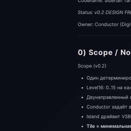
Codename: Siberian Tan
Status: v0.2 DESIGN F
Owner: Conductor (Digi
0) Scope / N
Scope (v0.2)
Один детерминиров
Level16: 0..15 на 
Двунаправленный 
Conductor задаёт
Island драйвит VSB
Tile = минимальн