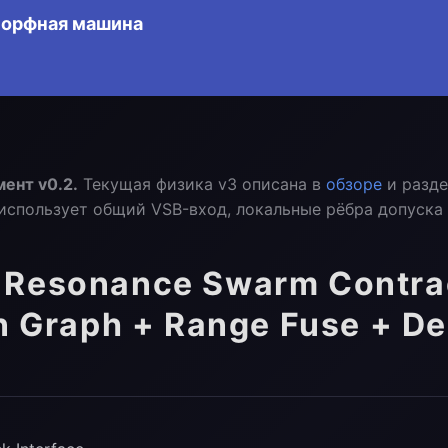
морфная машина
ент v0.2.
Текущая физика v3 описана в
обзоре
и разд
использует общий VSB-вход, локальные рёбра допуска и
Resonance Swarm Contrac
n Graph + Range Fuse + D