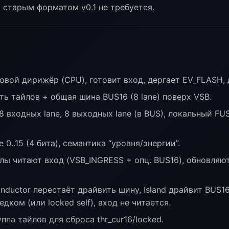
старым форматом v0.1 не требуется.
вой дирижёр (CPU), готовит вход, дергает EV_FLASH, д
ь тайлов + общая шина BUS16 (8 lane) поверх VSB.
 входных lane, 8 выходных lane (в BUS), локальный FUSE
0..15 (4 бита), семантика “уровня/энергии”.
ы читают вход (VSB_INGRESS + опц. BUS16), обновляют
ductor перестаёт драйвить шину, Island драйвит BUS16
дком (или locked self), вход не читается.
уппа тайлов для сброса thr_cur16/locked.