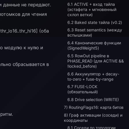
6.1 ACTIVE + вход тайла
ди данные не передают.
(эстафета + мгновенный
 потомков для чтения
схлоп ветки)
6.2 Baked state тайла (v0.2)
6.3 Reset semantics (между
r_lo16..thr_hi16] (оба
вспышками)
6.4 Канонические функции
о модулю к нулю и
(SignedWeight5)
6.5 RowOut pipeline в
PHASE_READ (для ACTIVE &&
ельно сбрасывается в
!locked_before)
6.6 Аккумулятор + decay-
to-zero + fuse-by-range
6.7 FUSE-LOCK
(обязательный)
6.8 Drive selection (WRITE)
7) RoutingFlags16: карта битов
 ритм.
8) Граф активации (соседи) и
координаты
8.1 Соседи по топологии