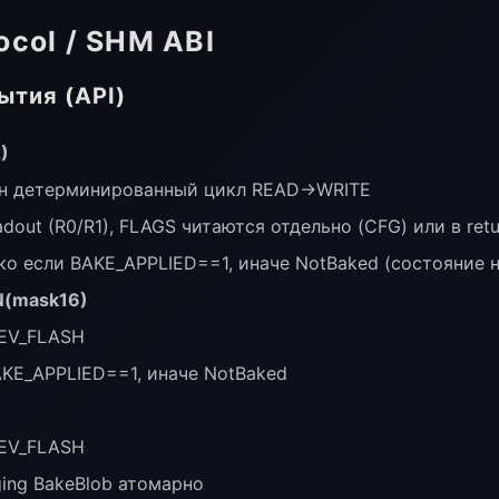
ocol / SHM ABI
ытия (API)
)
ин детерминированный цикл READ→WRITE
dout (R0/R1), FLAGS читаются отдельно (CFG) или в retur
ко если BAKE_APPLIED==1, иначе NotBaked (состояние н
(mask16)
 EV_FLASH
AKE_APPLIED==1, иначе NotBaked
 EV_FLASH
ing BakeBlob атомарно