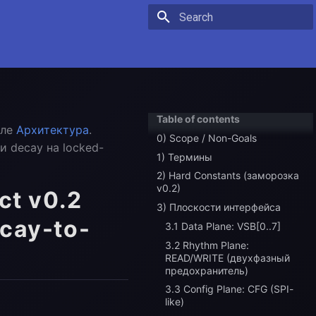
Type to start searching
Table of contents
еле
Архитектура
.
0) Scope / Non-Goals
 decay на locked-
1) Термины
2) Hard Constants (заморозка
v0.2)
t v0.2
3) Плоскости интерфейса
ecay-to-
3.1 Data Plane: VSB[0..7]
3.2 Rhythm Plane:
READ/WRITE (двухфазный
предохранитель)
3.3 Config Plane: CFG (SPI-
like)