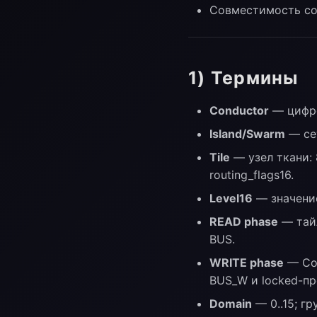
Совместимость со 
1) Термины
Conductor
— цифро
Island/Swarm
— сет
Tile
— узел ткани: 8
routing_flags16.
Level16
— значение 
READ phase
— тайл
BUS.
WRITE phase
— Con
BUS_W и locked-пре
Domain
— 0..15; гр