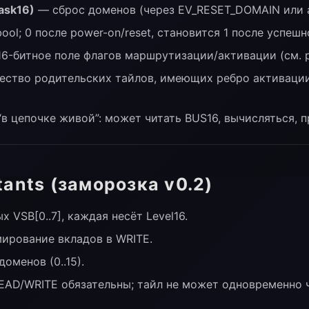
sk16)
— сброс доменов (через EV_RESET_DOMAIN или а
ool; 0 после power-on/reset, становится 1 после успешн
6-битное поле флагов маршрутизации/активации (см. р
ство родительских тайлов, имеющих ребро активации 
в цепочке живой”: может читать BUS16, вычисляться, п
tants (заморозка v0.2)
х VSB[0..7], каждая несёт Level16.
ммирование вкладов в WRITE.
доменов (0..15).
EAD/WRITE обязательны; тайл не может одновременно ч