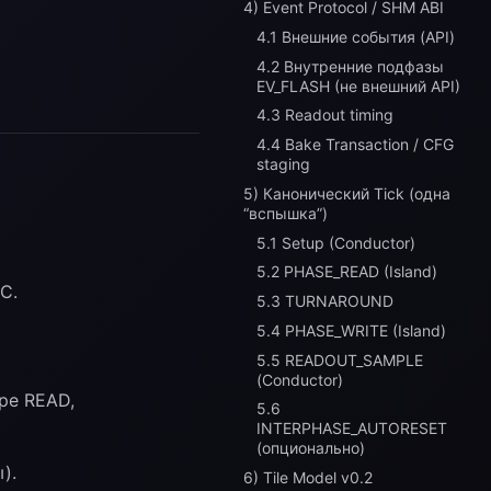
4) Event Protocol / SHM ABI
4.1 Внешние события (API)
4.2 Внутренние подфазы
EV_FLASH (не внешний API)
4.3 Readout timing
4.4 Bake Transaction / CFG
staging
5) Канонический Tick (одна
“вспышка”)
5.1 Setup (Conductor)
5.2 PHASE_READ (Island)
C.
5.3 TURNAROUND
5.4 PHASE_WRITE (Island)
5.5 READOUT_SAMPLE
(Conductor)
ре READ,
5.6
INTERPHASE_AUTORESET
(опционально)
).
6) Tile Model v0.2