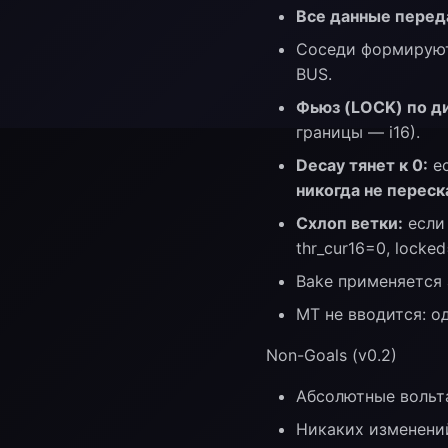
Все данные перед
Соседи формиру
BUS.
Фьюз (LOCK) по д
границы — i16).
Decay тянет к 0:
ес
никогда не переск
Схлоп ветки:
если 
thr_cur16=0, locke
Bake применяется
MT не вводится: о
Non-Goals (v0.2)
Абсолютные вольта
Никаких изменени