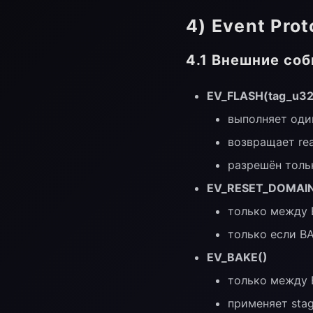
4) Event Prot
4.1 Внешние соб
EV_FLASH(tag_u32
выполняет од
возвращает rea
разрешён толь
EV_RESET_DOMAIN
только между
только если B
EV_BAKE()
только между
применяет stag