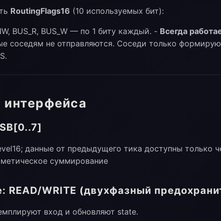
сть
RoutingFlags16
(10 используемых бит):
, NW, BUS_R, BUS_W — по 1 биту каждый. -
Всегда работае
нные соседям не отправляются. Соседи только формирую
S.
и интерфейса
SB[0..7]
evel16; данные от предыдущего тика доступны только ч
ифметическое суммирование
ne: READ/WRITE (двухфазный предохрани
емплируют вход и обновляют state.