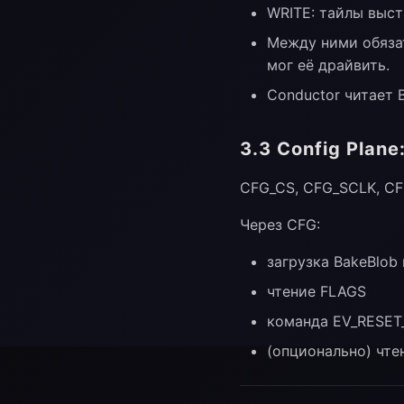
WRITE: тайлы выст
Между ними обязат
мог её драйвить.
Conductor читает 
3.3 Config Plane:
CFG_CS, CFG_SCLK, C
Через CFG:
загрузка BakeBlob 
чтение FLAGS
команда EV_RESET
(опционально) чте