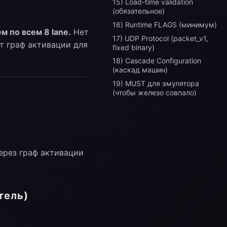
15) Load-time validation
(обязательное)
16) Runtime FLAGS (минимум)
м по всем 8 lane.
Нет
17) UDP Protocol (packet_v1,
т граф активации для
fixed binary)
18) Cascade Configuration
(каскад машин)
19) MUST для эмулятора
(чтобы железо совпало)
ерез граф активации
тель)