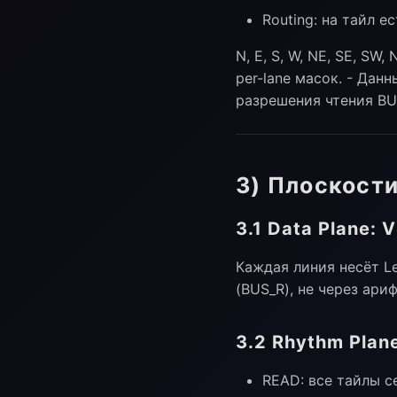
Routing: на тайл е
N, E, S, W, NE, SE, SW
per-lane масок. - Да
разрешения чтения BU
3) Плоскост
3.1 Data Plane: V
Каждая линия несёт L
(BUS_R), не через ар
3.2 Rhythm Pla
READ: все тайлы с