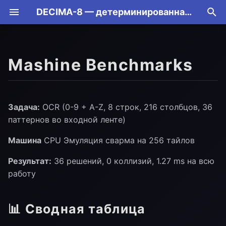
DECIMA-8 — детерминированная нейроморфная машина
T
y
Mashine Benchmarks
📊 Сводная таблица
Модель тайла
Кодекс
p
e
Выводы
Паттерны личности
Контракт
t
Задача:
OCR (0-9 + A-Z, 8 строк, 216 столбцов, 36
AGC и рабочая точка
Bake TLV
Масштабирование: ×2
паттернов во входной ленте)
o
от i5 к серверу
Машина
CPU Эмуляция сварма на 256 тайлов
VSB и BUS16
Протокол
s
Производительность:
Результат:
36 решений, 0 коллизий, 1.27 ms на всю
t
12k - 30k FPS на 256
Такт runtime
UDP Protocol
работу
тайлах
a
Граф допуска
Latch Corridor (Tier 5)
r
📊 Сводная таблица
t
RTL (Tier 5)