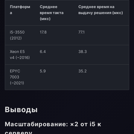
s
Платформ
Среднее
Среднее время на
а
время такта
выдачу решения (мкс)
e
(мкс)
a
i5-3550
17.8
77.1
r
(2012)
c
Xeon E5
6.4
38.3
v4 (~2016)
h
i
EPYC
5.9
35.2
7003
n
(~2021)
g
Выводы
Масштабирование: ×2 от i5 к
серверу