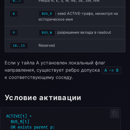
Рёбра N, E, S, W, NE, SE, SW, NW
0..7
s
: seed ACTIVE-графа, несмотря на
8
BUS_R
e
историческое имя
a
: разрешение вклада в readout
9
BUS_W
r
Reserved
c
10..15
h
Если у тайла A установлен локальный флаг
i
направления, существует ребро допуска
A -> B
к соответствующему соседу.
n
g
Условие активации
ACTIVE[t] =

  BUS_R[t]

  OR exists parent p:
